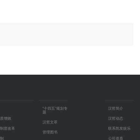
“十四五”规划专
汉哲简介
题
质增效
汉哲动态
汉哲文萃
制度改革
联系凯发娱乐
管理图书
制
公司资质