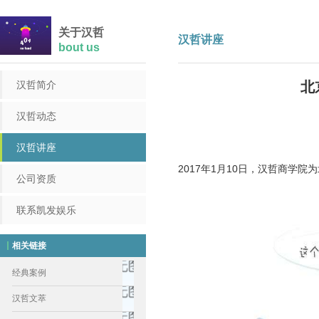
关于汉哲
汉哲讲座
bout us
汉哲简介
北
汉哲动态
汉哲讲座
2017年1月10日，汉哲商
公司资质
联系凯发娱乐
相关链接
经典案例
汉哲文萃