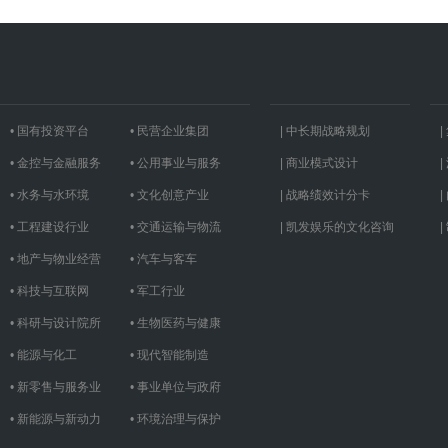
• 国有投资平台
• 民营企业集团
| 中长期战略规划
• 金控与金融服务
• 公用事业与服务
| 商业模式设计
• 水务与水环境
• 文化创意产业
| 战略绩效计分卡
• 工程建设行业
• 交通运输与物流
| 凯发娱乐的文化咨询
• 地产与物业经营
• 汽车与客车
• 科技与互联网
• 军工行业
• 科研与设计院所
• 生物医药与健康
• 能源与化工
• 现代智能制造
• 新零售与服务业
• 事业单位与政府
• 新能源与新动力
• 环境治理与保护